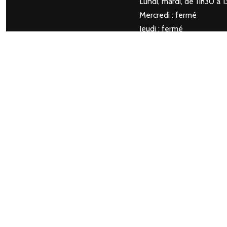
Lundi, mardi, de 11h30 à
Mercredi : fermé
Jeudi : fermé
Vendredi de 11h30 à 13h3
Samedi de 17h30 à 21h3
Dimanche de 17h30 à 21
INFORMATIONS G
Le Cretois
Rue Louis Demeuse, 57
4040 HERSTAL
04 240 28 14