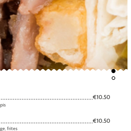
€10.50
pis
€10.50
e, frites