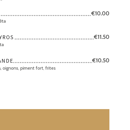
€10.00
êta
YROS
€11.50
ta
ANDE
€10.50
 oignons, piment fort, frites