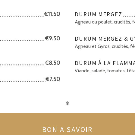
€11.50
DURUM MERGEZ
Agneau ou poulet, crudités, f
€9.50
DURUM MERGEZ & G
Agneau et Gyros, crudités, fê
€8.50
DURUM À LA FLAMM
Viande, salade, tomates, fêta,
€7.50
✻
BON A SAVOIR