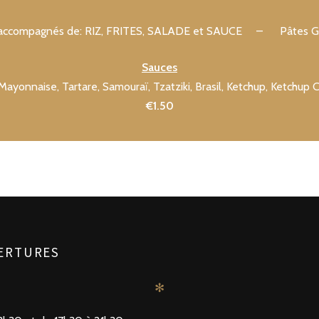
t accompagnés de: RIZ, FRITES, SALADE et SAUCE – Pâtes Gre
Sauces
Mayonnaise, Tartare, Samouraï, Tzatziki, Brasil, Ketchup, Ketchup 
€1.50
ERTURES
✻